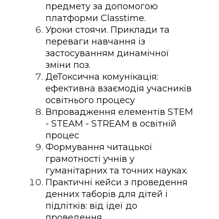
предмету за допомогою
платформи Classtime.
Уроки стоячи. Приклади та
переваги навчання із
застосуванням динамічної
зміни поз.
ДеТоксична комунікація:
ефективна взаємодія учасників
освітнього процесу
Впровадження елементів STEM
- STEAM - STREAM в освітній
процес
Формування читацької
грамотності учнів у
гуманітарних та точних науках.
Практичні кейси з проведення
денних таборів для дітей і
підлітків: від ідеї до
проведення