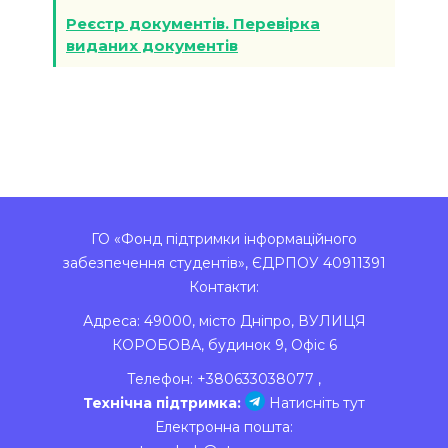
Реєстр документів. Перевірка
виданих документів
ГО «Фонд підтримки інформаційного
забезпечення студентів», ЄДРПОУ 40911391
Контакти:
Адреса:
49000
,
місто Дніпро
,
ВУЛИЦЯ
КОРОБОВА, будинок 9, Офіс 6
Телефон:
+380633038077
,
Технічна підтримка:
Натисніть тут
Електронна пошта: