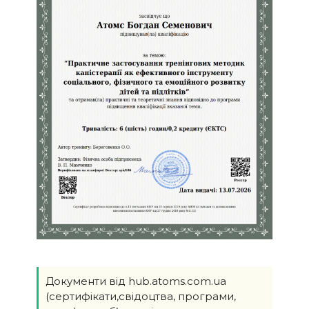
Документи від hub.atoms.com.ua
(сертифікати,свідоцтва, програми,