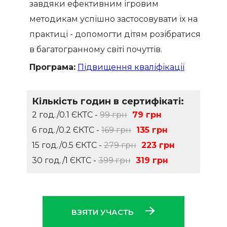
завдяки ефективним ігровим
методикам успішно застосовувати їх на
практиці - допомогти дітям розібратися
в багатогранному світі почуттів.
Програма:
Підвищення кваліфікації
Кількість годин в сертифікаті:
2 год./0.1 ЄКТС -
99 грн
79 грн
6 год./0.2 ЄКТС -
169 грн
135 грн
15 год./0.5 ЄКТС -
279 грн
223 грн
30 год./1 ЄКТС -
399 грн
319 грн
ВЗЯТИ УЧАСТЬ