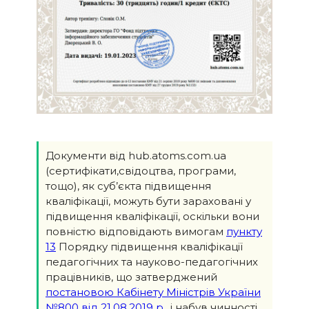
Документи від hub.atoms.com.ua
(сертифікати,свідоцтва, програми,
тощо), як суб’єкта підвищення
кваліфікації, можуть бути зараховані у
підвищення кваліфікації, оскільки вони
повністю відповідають вимогам
пункту
13
Порядку підвищення кваліфікації
педагогічних та науково-педагогічних
працівників, що затверджений
постановою Кабінету Міністрів України
№800 від 21.08.2019 р.
, і набув чинності