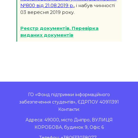
№800 від 21.08.2019 р.
, і набув чинності
03 вересня 2019 року.
Реєстр документів. Перевірка
виданих документів
ГО «Фонд підтримки інформаційного
забезпечення студентів», ЄДРПОУ 40911391
Контакти:
Адреса:
49000
,
місто Дніпро
,
ВУЛИЦЯ
КОРОБОВА, будинок 9, Офіс 6
Телефон:
+380633038077
,