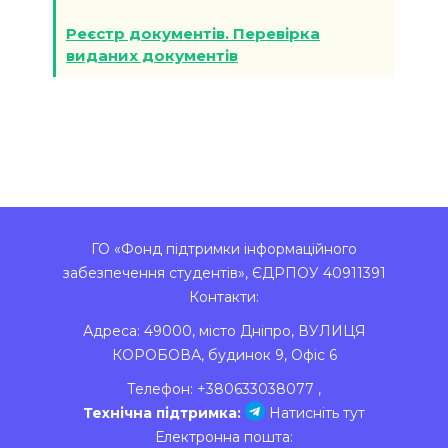
Реєстр документів. Перевірка
виданих документів
ГО «Фонд підтримки інформаційного
забезпечення студентів», ЄДРПОУ 40911391
Контакти:
Адреса:
49000
,
місто Дніпро
,
ВУЛИЦЯ
КОРОБОВА, будинок 9, Офіс 6
Телефон:
+380633038077
,
Технічна підтримка:
Натисніть тут
Електронна пошта: