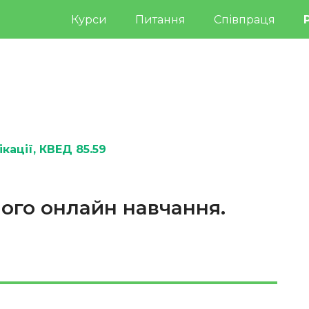
Курси
Питання
Співпраця
кації
, КВЕД 85.59
ого онлайн навчання.