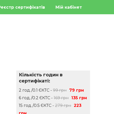
Реєстр сертифікатів
Мій кабінет
Кількість годин в
сертифікаті:
2 год./0.1 ЄКТС -
99 грн
79 грн
6 год./0.2 ЄКТС -
169 грн
135 грн
15 год./0.5 ЄКТС -
279 грн
223
грн