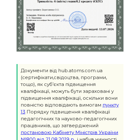
Документи від hub.atoms.com.ua
(сертифікати,свідоцтва, програми,
тощо), як суб’єкта підвищення
кваліфікації, можуть бути зараховані у
підвищення кваліфікації, оскільки вони
повністю відповідають вимогам
пункту
13
Порядку підвищення кваліфікації
педагогічних та науково-педагогічних
працівників, що затверджений
постановою Кабінету Міністрів України
№800 від 21.08.2019 р.
, і набув чинності