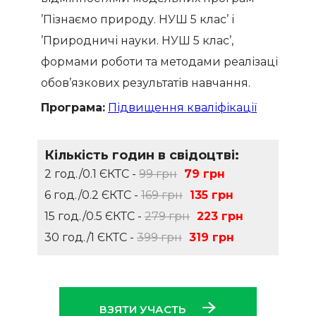
’Пізнаємо природу. НУШ 5 клас’ і
’Природничі науки. НУШ 5 клас’,
формами роботи та методами реалізації
обов’язкових результатів навчання.
Програма:
Підвищення кваліфікації
Кількість годин в свідоцтві:
2 год./0.1 ЄКТС -
99 грн
79 грн
6 год./0.2 ЄКТС -
169 грн
135 грн
15 год./0.5 ЄКТС -
279 грн
223 грн
30 год./1 ЄКТС -
399 грн
319 грн
ВЗЯТИ УЧАСТЬ