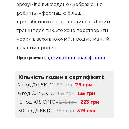
зрозуміло викладено? Зображення
роблять інформацію більш
привабливою і переконливою. Даний
тренінг для тих, хто хоче перетворити
уроки в захоплюючий, продуктивний і
цікавий процес.
Програма:
Підвищення кваліфікації
Кількість годин в сертифікаті:
2 год./0.1 ЄКТС -
99 грн
79 грн
6 год./0.2 ЄКТС -
169 грн
135 грн
15 год./0.5 ЄКТС -
279 грн
223 грн
30 год./1 ЄКТС -
399 грн
319 грн