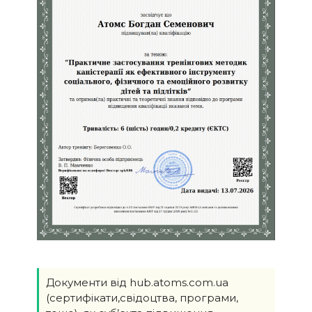
Документи від hub.atoms.com.ua
(сертифікати,свідоцтва, програми,