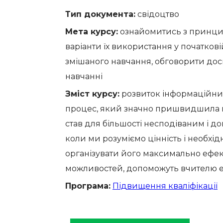
Тип документа:
свідоцтво
Мета курсу:
ознайомитись з принцип
варіанти їх використання у початкові
змішаного навчання, обговорити дос
навчанні
Зміст курсу:
розвиток інформаційних 
процес, який значно пришвидшила п
став для більшості несподіваним і д
коли ми розуміємо цінність і необхі
організувати його максимально ефект
можливостей, допоможуть вчителю еф
Програма:
Підвищення кваліфікації