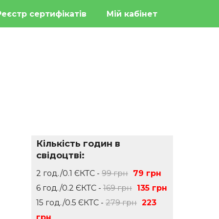
Реєстр сертифікатів
Мій кабінет
Кількість годин в
свідоцтві:
2 год./0.1 ЄКТС -
99 грн
79 грн
6 год./0.2 ЄКТС -
169 грн
135 грн
15 год./0.5 ЄКТС -
279 грн
223
грн