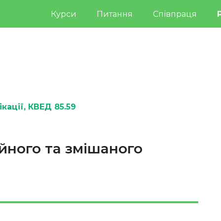
Курси
Питання
Співпраця
кації
, КВЕД 85.59
йного та змішаного