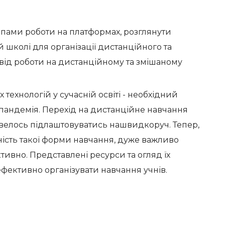
ами роботи на платформах, розглянути
й школі для організації дистанційного та
від роботи на дистанційному та змішаному
технологій у сучасній освіті - необхідний
андемія. Перехід на дистанційне навчання
овелось підлаштовуватись нашвидкоруч. Тепер,
дність такої форми навчання, дуже важливо
ивно. Представлені ресурси та огляд їх
ективно організувати навчання учнів.