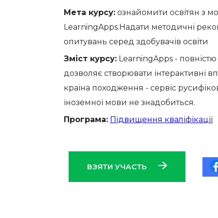
Мета курсу:
ознайомити освітян з мо
LearningApps.Надати методичні реком
опитувань серед здобувачів освіти
Зміст курсу:
LearningApps - повніст
дозволяє створювати інтерактивні вп
країна походження - сервіс русифіков
іноземної мови не знадобиться.
Програма:
Підвищення кваліфікації
ВЗЯТИ УЧАСТЬ