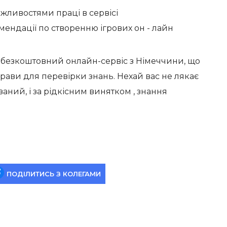
жливостями праці в сервісі
ендації по створенню ігрових он - лайн
ю безкоштовний онлайн-сервіс з Німеччини, що
рави для перевірки знань. Нехай вас не лякає
аний, і за рідкісним винятком , знання
ПОДІЛИТИСЬ З КОЛЕГАМИ