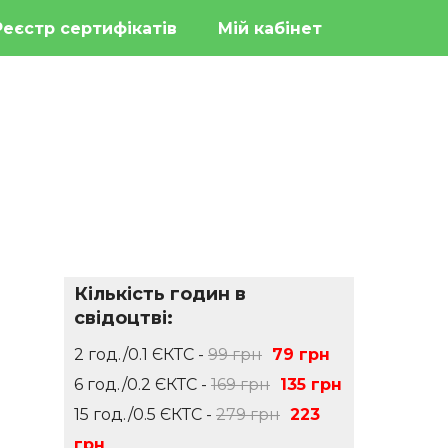
Реєстр сертифікатів
Мій кабінет
Кількість годин в
свідоцтві:
2 год./0.1 ЄКТС -
99 грн
79 грн
6 год./0.2 ЄКТС -
169 грн
135 грн
15 год./0.5 ЄКТС -
279 грн
223
грн