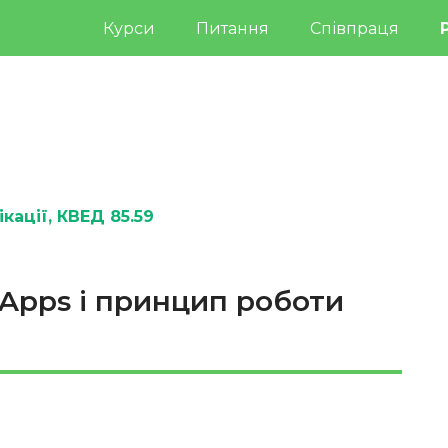
Курси
Питання
Співпраця
кації
, КВЕД 85.59
Apps і принцип роботи