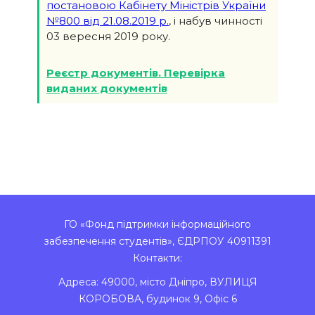
постановою Кабінету Міністрів України
№800 від 21.08.2019 р.
, і набув чинності
03 вересня 2019 року.
Реєстр документів. Перевірка
виданих документів
ГО «Фонд підтримки інформаційного
забезпечення студентів», ЄДРПОУ 40911391
Контакти:
Адреса:
49000
,
місто Дніпро
,
ВУЛИЦЯ
КОРОБОВА, будинок 9, Офіс 6