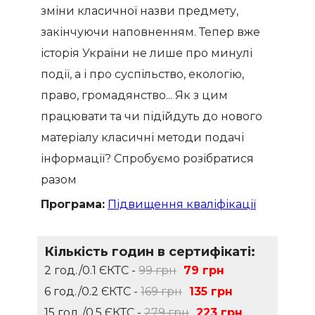
зміни класичної назви предмету,
закінчуючи наповненням. Тепер вже
історія України не лише про минулі
події, а і про суспільство, екологію,
право, громадянство... Як з цим
працювати та чи підійдуть до нового
матеріалу класичні методи подачі
інформації? Спробуємо розібратися
разом
Програма:
Підвищення кваліфікації
Кількість годин в сертифікаті:
2 год./0.1 ЄКТС -
99 грн
79 грн
6 год./0.2 ЄКТС -
169 грн
135 грн
15 год./0.5 ЄКТС -
279 грн
223 грн