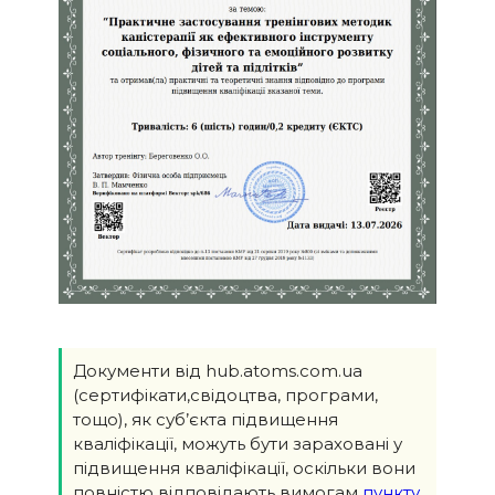
Документи від hub.atoms.com.ua
(сертифікати,свідоцтва, програми,
тощо), як суб’єкта підвищення
кваліфікації, можуть бути зараховані у
підвищення кваліфікації, оскільки вони
повністю відповідають вимогам
пункту