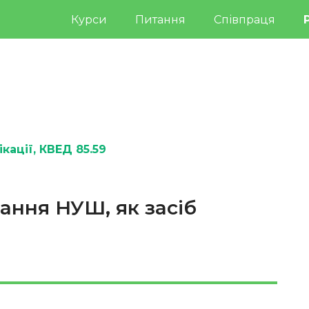
Курси
Питання
Співпраця
кації
, КВЕД 85.59
ння НУШ, як засіб