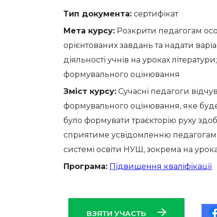
Тип документа:
сертифікат
Мета курсу:
Розкрити педагогам осо
орієнтованих завдань та надати вар
діяльності учнів на уроках літератур
формувального оцінювання
Зміст курсу:
Сучасні педагоги відчув
формувального оцінювання, яке буд
було формувати траєкторію руху здоб
сприятиме усвідомленню педагогами
системі освіти НУШ, зокрема на уроках
Програма:
Підвищення кваліфікації
ВЗЯТИ УЧАСТЬ