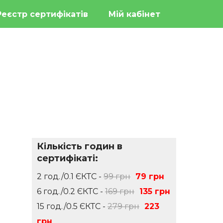
Реєстр сертифікатів
Мій кабінет
Кількість годин в
сертифікаті:
2 год./0.1 ЄКТС -
99 грн
79 грн
6 год./0.2 ЄКТС -
169 грн
135 грн
15 год./0.5 ЄКТС -
279 грн
223
грн