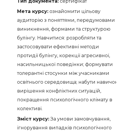
Тип документа:
сертифікат
Мета курсу:
ознайомити цільову
аудиторію з поняттями, передумовами
виникнення, формами та структурою
булінгу. Навчитися: розробляти та
застосовувати ефективні методи
протидії булінгу, корекції агресивної,
насильницької поведінки; формувати
толерантні стосунки між учасниками
освітнього середовища; набути навичок
вирішення конфліктних ситуацій,
покращення психологічного клімату в
колективі.
Зміст курсу:
За умови замовчування,
ігнорування випадків психологічного