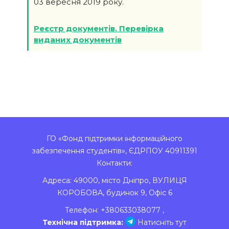
03 вересня 2019 року.
Реєстр документів. Перевірка
виданих документів
ГО «Фонд підтримки інформаційного
забезпечення студентів», ЄДРПОУ 40911391
Контакти:
Адреса:
49000
,
місто Дніпро
,
ВУЛИЦЯ
КОРОБОВА, будинок 9, Офіс 6
Телефон:
+380633038077
,
Технічна підтримка:
Натисніть тут