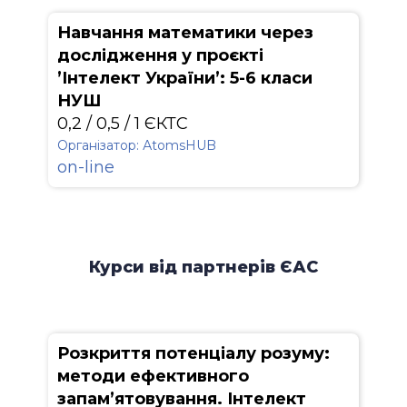
Навчання математики через
дослідження у проєкті
’Інтелект України’: 5-6 класи
НУШ
0,2 / 0,5 / 1 ЄКТС
Організатор: АtomsHUB
on-line
Курси від партнерів ЄАС
Розкриття потенціалу розуму:
методи ефективного
запам’ятовування. Інтелект